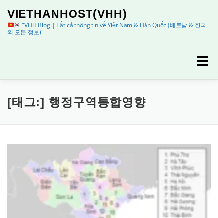
내
VIETHANHOST(VHH)
용
으
"VHH Blog | Tất cả thông tin về Việt Nam & Hàn Quốc (베트남 & 한국
의 모든 정보)"
로
바
로
메뉴
가
기
HOME
정보
이용안내
[태그:]
행정구역통합영향