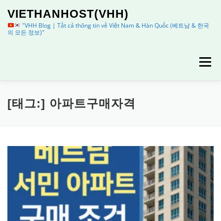
내
VIETHANHOST(VHH)
용
으
"VHH Blog | Tất cả thông tin về Việt Nam & Hàn Quốc (베트남 & 한국
의 모든 정보)"
로
바
로
메뉴
가
기
HOME
정보
이용안내
[태그:]
아파트구매자격