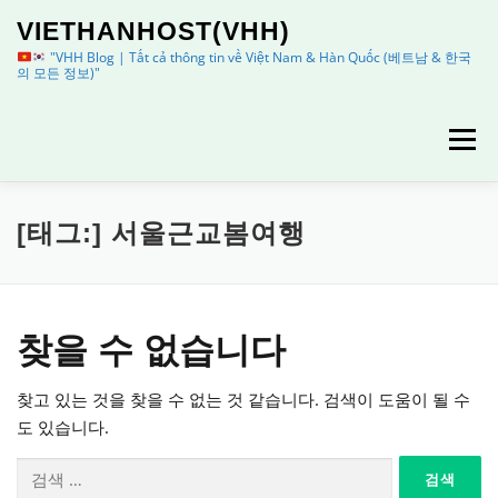
내
VIETHANHOST(VHH)
용
으
"VHH Blog | Tất cả thông tin về Việt Nam & Hàn Quốc (베트남 & 한국
의 모든 정보)"
로
바
로
메뉴
가
기
HOME
정보
이용안내
[태그:]
서울근교봄여행
찾을 수 없습니다
찾고 있는 것을 찾을 수 없는 것 같습니다. 검색이 도움이 될 수
도 있습니다.
검
색: