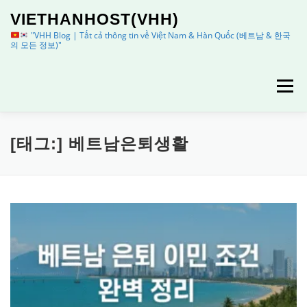
내
VIETHANHOST(VHH)
용
으
"VHH Blog | Tất cả thông tin về Việt Nam & Hàn Quốc (베트남 & 한국
의 모든 정보)"
로
바
로
메뉴
가
기
HOME
정보
이용안내
[태그:]
베트남은퇴생활