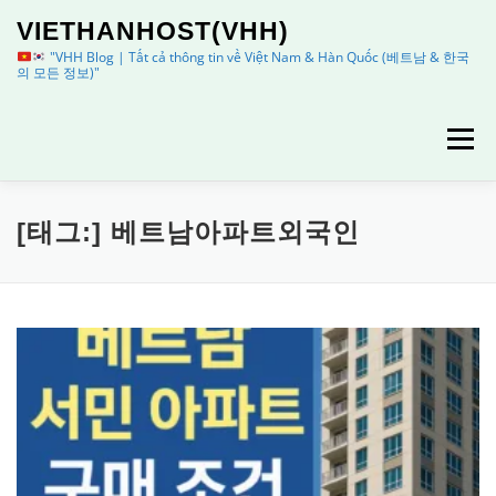
내
VIETHANHOST(VHH)
용
으
"VHH Blog | Tất cả thông tin về Việt Nam & Hàn Quốc (베트남 & 한국
의 모든 정보)"
로
바
로
메뉴
가
기
HOME
정보
이용안내
[태그:]
베트남아파트외국인