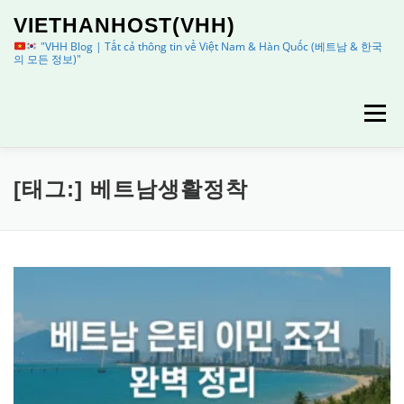
내
VIETHANHOST(VHH)
용
으
"VHH Blog | Tất cả thông tin về Việt Nam & Hàn Quốc (베트남 & 한국
의 모든 정보)"
로
바
로
메뉴
가
기
HOME
정보
이용안내
[태그:]
베트남생활정착