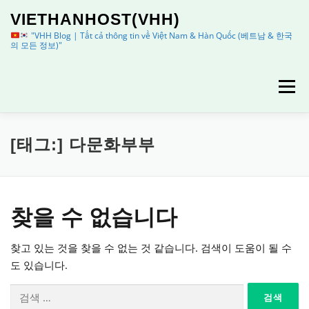
내
VIETHANHOST(VHH)
용
으
"VHH Blog | Tất cả thông tin về Việt Nam & Hàn Quốc (베트남 & 한국
의 모든 정보)"
로
바
로
메뉴
가
기
HOME
정보
이용안내
[태그:]
다문화부부
찾을 수 없습니다
찾고 있는 것을 찾을 수 없는 것 같습니다. 검색이 도움이 될 수
도 있습니다.
검
색: